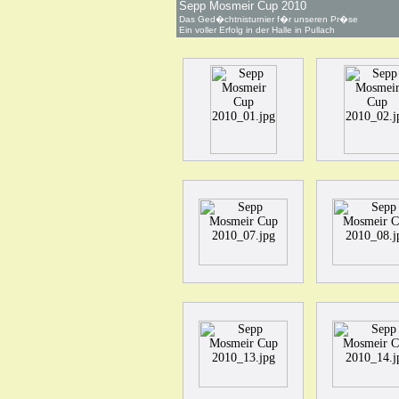
Sepp Mosmeir Cup 2010
Das Ged�chtnisturnier f�r unseren Pr�se
Ein voller Erfolg in der Halle in Pullach